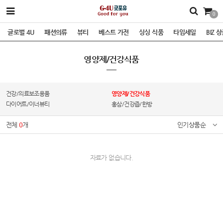
0
글로벌 4U
패션의류
뷰티
베스트 가전
싱싱 식품
타임세일
BIZ 
영양제/건강식품
건강/의료보조용품
영양제/건강식품
다이어트/이너뷰티
홍삼/건강즙/한방
전체
0
개
인기상품순
자료가 없습니다.