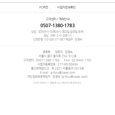
PC버전
사업자정보확인
고객센터 / 계좌안내
0507-1380-1783
상담 : 오전09시~오후06시 (토요일,공휴일 휴무)
점심 : 오후12시~오후1시
신한은행
133-000-371867
예금주 : 강경숙
굿포유
대표자 : 강경숙
서울시 중구 을지로 254 .912호
고객센터 : 0507-1380-1783
FAX : 02-6442-1781
사업자등록번호 : 277-69-00494
통신판매업신고 : 제 2021-서울중구-2019호
E-mail : g-foru@naver.com
개인정보보호책임자 : 강경숙 (g-foru@naver.com)
COPYRIGHT © 굿포유 ALL RIGHTS RESERVED.