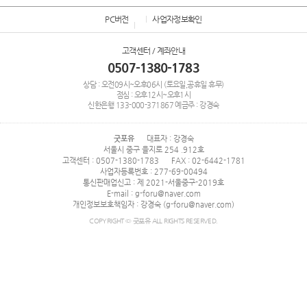
PC버전
사업자정보확인
고객센터 / 계좌안내
0507-1380-1783
상담 : 오전09시~오후06시 (토요일,공휴일 휴무)
점심 : 오후12시~오후1시
신한은행
133-000-371867
예금주 : 강경숙
굿포유
대표자 : 강경숙
서울시 중구 을지로 254 .912호
고객센터 : 0507-1380-1783
FAX : 02-6442-1781
사업자등록번호 : 277-69-00494
통신판매업신고 : 제 2021-서울중구-2019호
E-mail : g-foru@naver.com
개인정보보호책임자 : 강경숙 (g-foru@naver.com)
COPYRIGHT © 굿포유 ALL RIGHTS RESERVED.