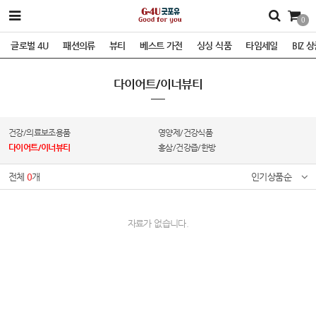
0
글로벌 4U
패션의류
뷰티
베스트 가전
싱싱 식품
타임세일
BIZ 
다이어트/이너뷰티
건강/의료보조용품
영양제/건강식품
다이어트/이너뷰티
홍삼/건강즙/한방
전체
0
개
인기상품순
자료가 없습니다.