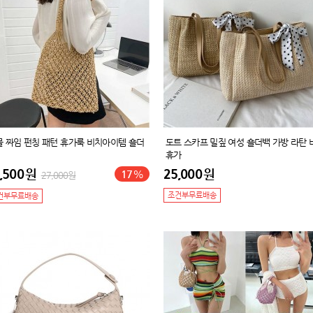
물 짜임 펀칭 패턴 휴가룩 비치아이템 숄더
도트 스카프 밀짚 여성 숄더백 가방 라탄 
휴가
,500
원
25,000
원
17
%
27,000
원
조건부무료배송
건부무료배송