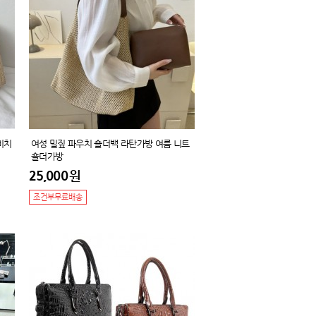
비치
여성 밀짚 파우치 숄더백 라탄가방 여름 니트
숄더가방
25,000
원
조건부무료배송