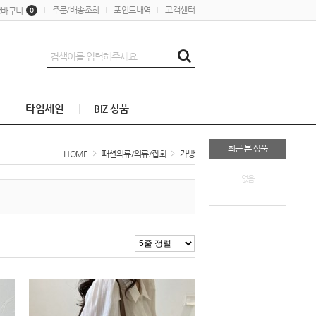
주문/배송조회
포인트내역
고객센터
장바구니
0
타임세일
BIZ 상품
최근 본 상품
HOME
패션의류/의류/잡화
가방
없음