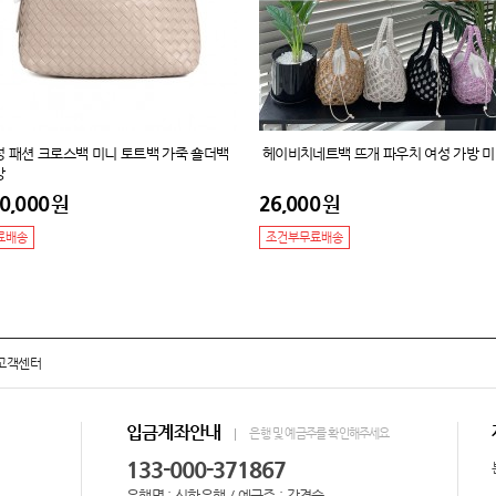
성 패션 크로스백 미니 토트백 가죽 숄더백
헤이비치네트백 뜨개 파우치 여성 가방 
방
0,000
원
26,000
원
료배송
조건부무료배송
고객센터
입금계좌안내
은행 및 예금주를 확인해주세요
133-000-371867
은행명 : 신한은행 / 예금주 : 강경숙