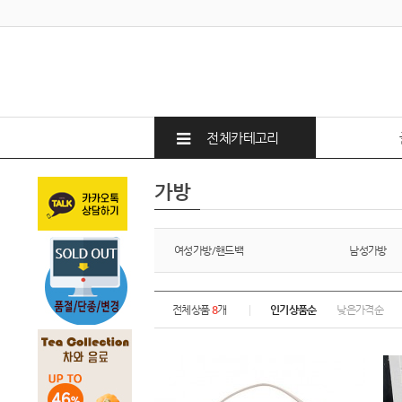
전체카테고리
가방
여성가방/핸드백
남성가방
전체상품
8
개
인기상품순
낮은가격순