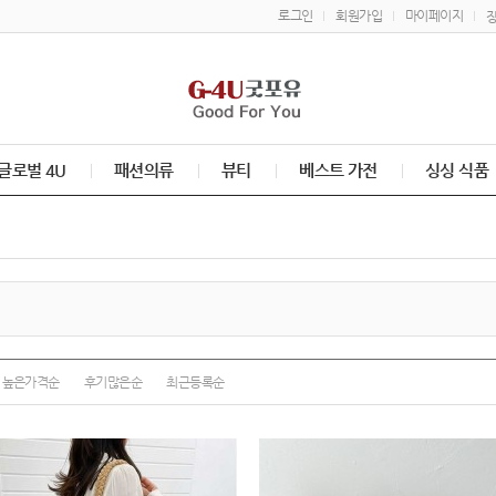
로그인
회원가입
마이페이지
글로벌 4U
패션의류
뷰티
베스트 가전
싱싱 식품
높은가격순
후기많은순
최근등록순