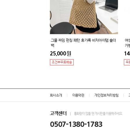
그물 짜임 펀칭 패턴 휴가룩 비치아이템 숄더
여
백
가
25,000
원
14
조건부무료배송
무
회사소개
이용약관
개인정보처리방침
고객센터
통화량이 많을 땐 게시판을 이용해주세요
0507-1380-1783