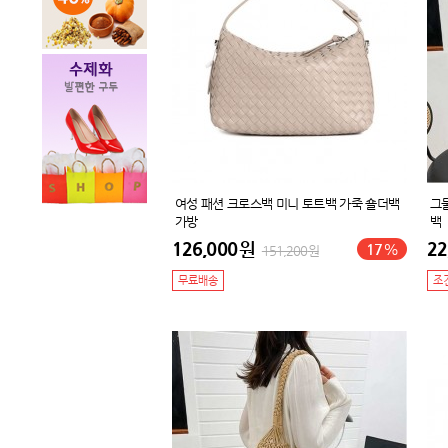
여성 패션 크로스백 미니 토트백 가죽 숄더백
그
가방
백
126,000
원
22
17
%
151,200
원
무료배송
조