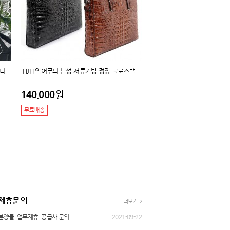
미니
HJH 악어무늬 남성 서류가방 정장 크로스백
140,000
원
무료배송
제휴문의
더보기
분양몰. 업무제휴. 공급사 문의
2021-09-22