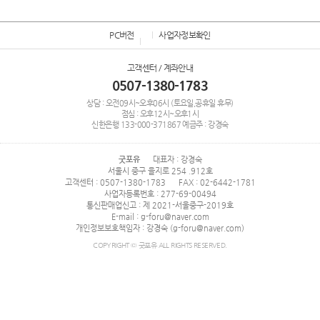
PC버전
사업자정보확인
고객센터 / 계좌안내
0507-1380-1783
상담 : 오전09시~오후06시 (토요일,공휴일 휴무)
점심 : 오후12시~오후1시
신한은행
133-000-371867
예금주 : 강경숙
굿포유
대표자 : 강경숙
서울시 중구 을지로 254 .912호
고객센터 : 0507-1380-1783
FAX : 02-6442-1781
사업자등록번호 : 277-69-00494
통신판매업신고 : 제 2021-서울중구-2019호
E-mail : g-foru@naver.com
개인정보보호책임자 : 강경숙 (g-foru@naver.com)
COPYRIGHT © 굿포유 ALL RIGHTS RESERVED.