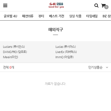
0
글로벌 4U
패션의류
뷰티
베스트 가전
싱싱 식품
타임세일
BIZ 
해외직구
Lucians (루시안스)
Lucias (루시아스)
DANGPRO (당프로)
LiverEx (리버렉스)
Meein(미인)
ImmQ (아임큐)
전체
0
개
인기상품순
자료가 없습니다.