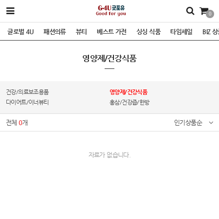
0
글로벌 4U
패션의류
뷰티
베스트 가전
싱싱 식품
타임세일
BIZ 
영양제/건강식품
건강/의료보조용품
영양제/건강식품
다이어트/이너뷰티
홍삼/건강즙/한방
전체
0
개
인기상품순
자료가 없습니다.