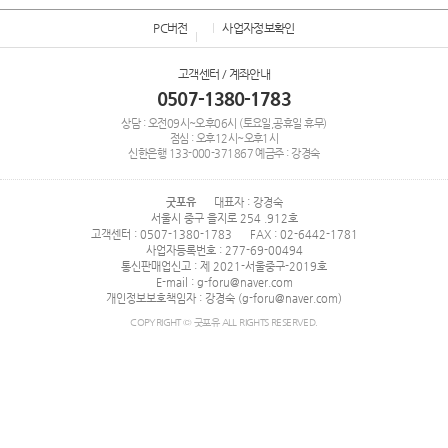
PC버전
사업자정보확인
고객센터 / 계좌안내
0507-1380-1783
상담 : 오전09시~오후06시 (토요일,공휴일 휴무)
점심 : 오후12시~오후1시
신한은행
133-000-371867
예금주 : 강경숙
굿포유
대표자 : 강경숙
서울시 중구 을지로 254 .912호
고객센터 : 0507-1380-1783
FAX : 02-6442-1781
사업자등록번호 : 277-69-00494
통신판매업신고 : 제 2021-서울중구-2019호
E-mail : g-foru@naver.com
개인정보보호책임자 : 강경숙 (g-foru@naver.com)
COPYRIGHT © 굿포유 ALL RIGHTS RESERVED.